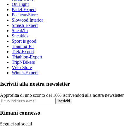
On-Fight
Padel-Expert
Pecheur-Store
Slowood Interior
Smash-Expert
Sneak'In
Sneakids
Sport is good
Training-Fit
Trek-Expert
Triathlon-Expert
TripNBikers
Vélo-Store
Winter-Expert
Iscriviti alla nostra newsletter
Approfitta di uno sconto del 10% iscrivendoti alla nostra newsletter
Iscriviti
Rimani connesso
Seguici sui social