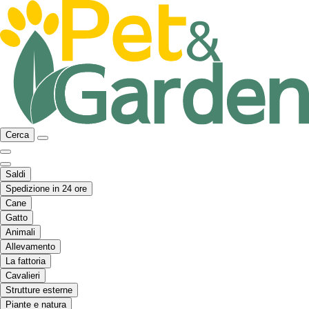
Cerca
Saldi
Spedizione in 24 ore
Cane
Gatto
Animali
Allevamento
La fattoria
Cavalieri
Strutture esterne
Piante e natura