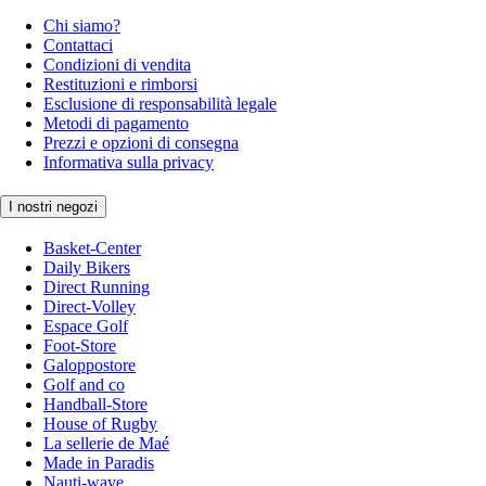
Chi siamo?
Contattaci
Condizioni di vendita
Restituzioni e rimborsi
Esclusione di responsabilità legale
Metodi di pagamento
Prezzi e opzioni di consegna
Informativa sulla privacy
I nostri negozi
Basket-Center
Daily Bikers
Direct Running
Direct-Volley
Espace Golf
Foot-Store
Galoppostore
Golf and co
Handball-Store
House of Rugby
La sellerie de Maé
Made in Paradis
Nauti-wave