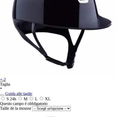
+-2
Taglia
*
Guida alle taglie
S
24h
M
L
XL
Questo campo è obbligatorio
Taille de la mousse