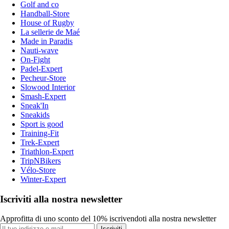
Golf and co
Handball-Store
House of Rugby
La sellerie de Maé
Made in Paradis
Nauti-wave
On-Fight
Padel-Expert
Pecheur-Store
Slowood Interior
Smash-Expert
Sneak'In
Sneakids
Sport is good
Training-Fit
Trek-Expert
Triathlon-Expert
TripNBikers
Vélo-Store
Winter-Expert
Iscriviti alla nostra newsletter
Approfitta di uno sconto del 10% iscrivendoti alla nostra newsletter
Iscriviti