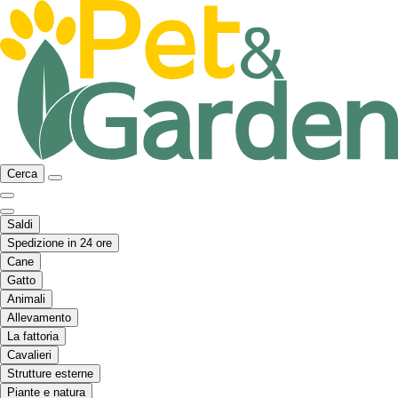
Cerca
Saldi
Spedizione in 24 ore
Cane
Gatto
Animali
Allevamento
La fattoria
Cavalieri
Strutture esterne
Piante e natura