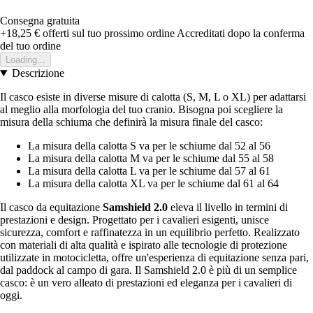
Consegna gratuita
+18,25 €
offerti sul tuo prossimo ordine
Accreditati dopo la conferma
del tuo ordine
Loading...
Descrizione
Il casco esiste in diverse misure di calotta (S, M, L o XL) per adattarsi
al meglio alla morfologia del tuo cranio. Bisogna poi scegliere la
misura della schiuma che definirà la misura finale del casco:
La misura della calotta S va per le schiume dal 52 al 56
La misura della calotta M va per le schiume dal 55 al 58
La misura della calotta L va per le schiume dal 57 al 61
La misura della calotta XL va per le schiume dal 61 al 64
Il casco da equitazione
Samshield 2.0
eleva il livello in termini di
prestazioni e design. Progettato per i cavalieri esigenti, unisce
sicurezza, comfort e raffinatezza in un equilibrio perfetto. Realizzato
con materiali di alta qualità e ispirato alle tecnologie di protezione
utilizzate in motocicletta, offre un'esperienza di equitazione senza pari,
dal paddock al campo di gara. Il Samshield 2.0 è più di un semplice
casco: è un vero alleato di prestazioni ed eleganza per i cavalieri di
oggi.