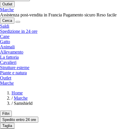
Outlet
Marche
Assistenza post-vendita in Francia
Pagamento sicuro
Reso facile
Cerca
Saldi
Spedizione in 24 ore
Cane
Gatto
Animali
Allevamento
La fattoria
Cavalieri
Strutture esterne
Piante e natura
Outlet
Marche
Home
/
Marche
/
Samshield
Filtri
Spedito entro 24 ore
Taglia