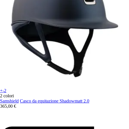
+-2
2 colori
Samshield
Casco da equitazione Shadowmatt 2.0
365,00 €