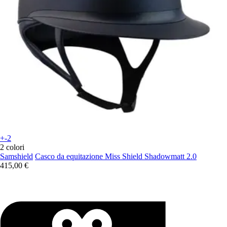
+-2
2 colori
Samshield
Casco da equitazione Miss Shield Shadowmatt 2.0
415,00 €