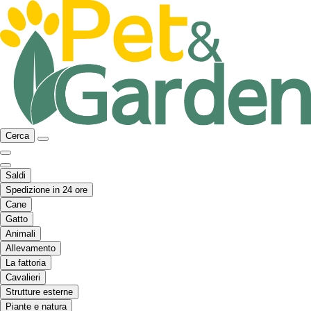
Cerca
Saldi
Spedizione in 24 ore
Cane
Gatto
Animali
Allevamento
La fattoria
Cavalieri
Strutture esterne
Piante e natura