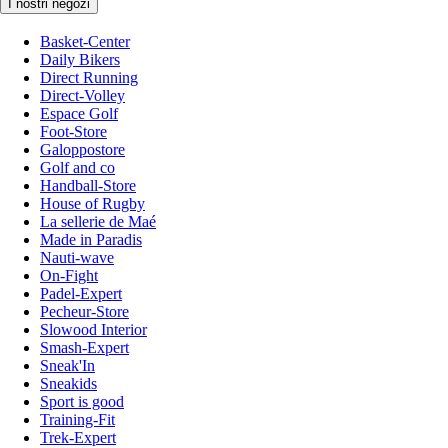
I nostri negozi
Basket-Center
Daily Bikers
Direct Running
Direct-Volley
Espace Golf
Foot-Store
Galoppostore
Golf and co
Handball-Store
House of Rugby
La sellerie de Maé
Made in Paradis
Nauti-wave
On-Fight
Padel-Expert
Pecheur-Store
Slowood Interior
Smash-Expert
Sneak'In
Sneakids
Sport is good
Training-Fit
Trek-Expert