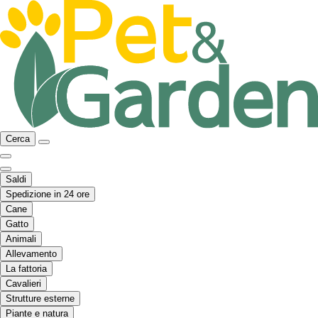
Cerca
Saldi
Spedizione in 24 ore
Cane
Gatto
Animali
Allevamento
La fattoria
Cavalieri
Strutture esterne
Piante e natura