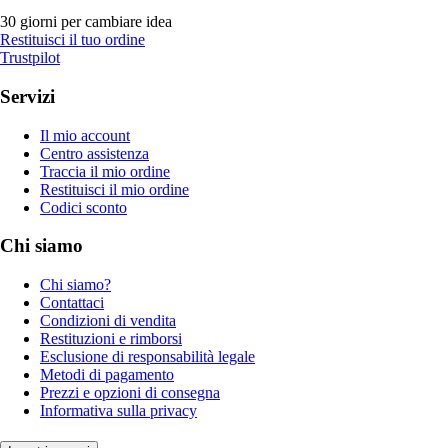
30 giorni per cambiare idea
Restituisci il tuo ordine
Trustpilot
Servizi
Il mio account
Centro assistenza
Traccia il mio ordine
Restituisci il mio ordine
Codici sconto
Chi siamo
Chi siamo?
Contattaci
Condizioni di vendita
Restituzioni e rimborsi
Esclusione di responsabilità legale
Metodi di pagamento
Prezzi e opzioni di consegna
Informativa sulla privacy