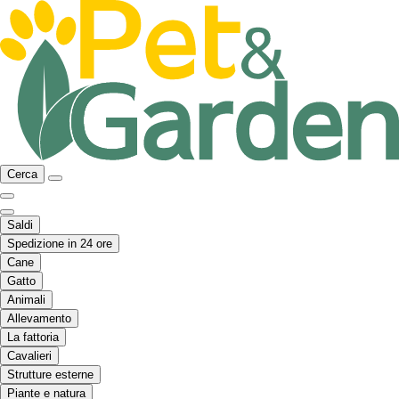
Cerca
Saldi
Spedizione in 24 ore
Cane
Gatto
Animali
Allevamento
La fattoria
Cavalieri
Strutture esterne
Piante e natura