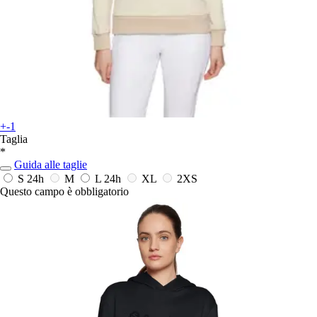
+-1
Taglia
*
Guida alle taglie
S
24h
M
L
24h
XL
2XS
Questo campo è obbligatorio