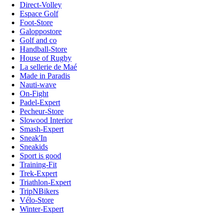
Direct-Volley
Espace Golf
Foot-Store
Galoppostore
Golf and co
Handball-Store
House of Rugby
La sellerie de Maé
Made in Paradis
Nauti-wave
On-Fight
Padel-Expert
Pecheur-Store
Slowood Interior
Smash-Expert
Sneak'In
Sneakids
Sport is good
Training-Fit
Trek-Expert
Triathlon-Expert
TripNBikers
Vélo-Store
Winter-Expert