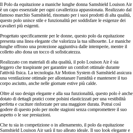
Il Polo da equitazione a maniche lunghe donna Samshield Louison Air
è un capo essenziale per ogni cavallerizza appassionata. Realizzato dal
famoso marchio Samshield, rinomato per i suoi prodotti di alta qualità,
questo polo unisce stile e funzionalità per soddisfare le esigenze dei
cavalieri più esigenti.
Progettato specificamente per le donne, questo polo da equitazione
presenta una linea elegante che valorizza la tua silhouette. Le maniche
lunghe offrono una protezione aggiuntiva dalle intemperie, mentre il
colletto alto dona un tocco di sofisticatezza.
Realizzato con materiali di alta qualità, il polo Louison Air è sia
leggero che traspirante per garantire un comfort ottimale durante
l'attività fisica. La tecnologia Air Motion System di Samshield assicura
una ventilazione ottimale per allontanare l'umidità e mantenere il tuo
corpo asciutto, anche nelle giornate estive più calde.
Oltre al suo design elegante e alla sua funzionalità, questo polo è anche
dotato di dettagli pratici come polsini elasticizzati per una vestibilità
perfetta e cuciture rinforzate per una maggiore durata. Potrai così
godere di questo polo per molte stagioni senza compromettere il suo
aspetto o le sue prestazioni.
Che tu sia in competizione o in allenamento, il polo da equitazione
Samshield Louison Air sarà il tuo alleato ideale. Il suo look elegante e