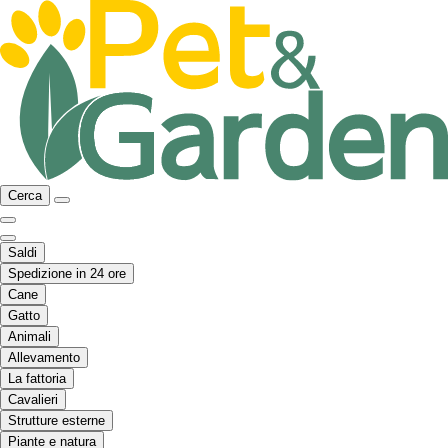
Cerca
Saldi
Spedizione in 24 ore
Cane
Gatto
Animali
Allevamento
La fattoria
Cavalieri
Strutture esterne
Piante e natura