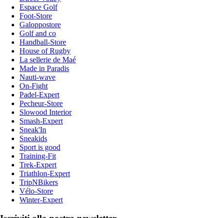
Espace Golf
Foot-Store
Galoppostore
Golf and co
Handball-Store
House of Rugby
La sellerie de Maé
Made in Paradis
Nauti-wave
On-Fight
Padel-Expert
Pecheur-Store
Slowood Interior
Smash-Expert
Sneak'In
Sneakids
Sport is good
Training-Fit
Trek-Expert
Triathlon-Expert
TripNBikers
Vélo-Store
Winter-Expert