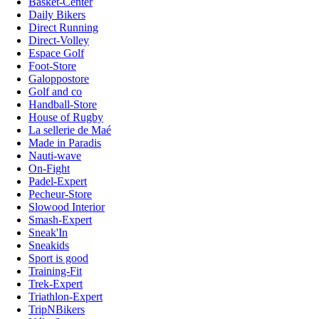
Basket-Center
Daily Bikers
Direct Running
Direct-Volley
Espace Golf
Foot-Store
Galoppostore
Golf and co
Handball-Store
House of Rugby
La sellerie de Maé
Made in Paradis
Nauti-wave
On-Fight
Padel-Expert
Pecheur-Store
Slowood Interior
Smash-Expert
Sneak'In
Sneakids
Sport is good
Training-Fit
Trek-Expert
Triathlon-Expert
TripNBikers