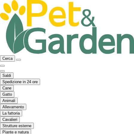
Cerca
Saldi
Spedizione in 24 ore
Cane
Gatto
Animali
Allevamento
La fattoria
Cavalieri
Strutture esterne
Piante e natura