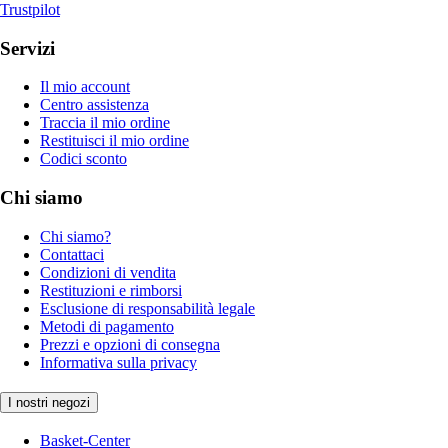
Trustpilot
Servizi
Il mio account
Centro assistenza
Traccia il mio ordine
Restituisci il mio ordine
Codici sconto
Chi siamo
Chi siamo?
Contattaci
Condizioni di vendita
Restituzioni e rimborsi
Esclusione di responsabilità legale
Metodi di pagamento
Prezzi e opzioni di consegna
Informativa sulla privacy
I nostri negozi
Basket-Center