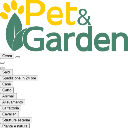
Cerca
Saldi
Spedizione in 24 ore
Cane
Gatto
Animali
Allevamento
La fattoria
Cavalieri
Strutture esterne
Piante e natura