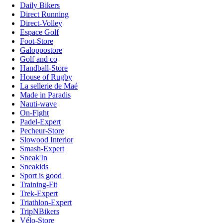
Daily Bikers
Direct Running
Direct-Volley
Espace Golf
Foot-Store
Galoppostore
Golf and co
Handball-Store
House of Rugby
La sellerie de Maé
Made in Paradis
Nauti-wave
On-Fight
Padel-Expert
Pecheur-Store
Slowood Interior
Smash-Expert
Sneak'In
Sneakids
Sport is good
Training-Fit
Trek-Expert
Triathlon-Expert
TripNBikers
Vélo-Store