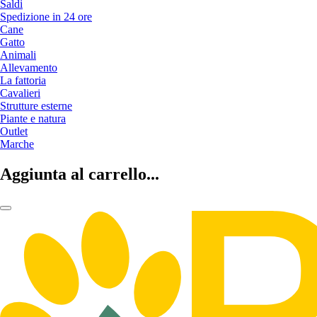
Saldi
Spedizione in 24 ore
Cane
Gatto
Animali
Allevamento
La fattoria
Cavalieri
Strutture esterne
Piante e natura
Outlet
Marche
Aggiunta al carrello...