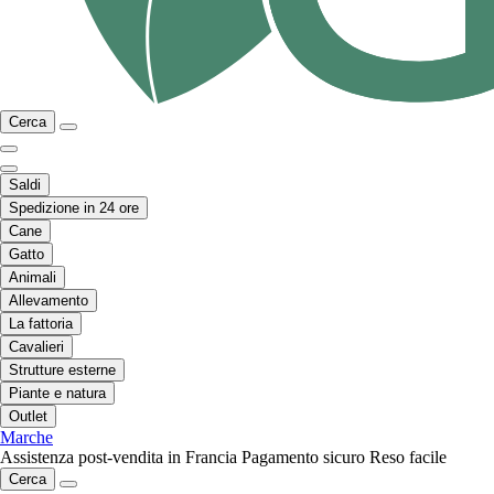
Cerca
Saldi
Spedizione in 24 ore
Cane
Gatto
Animali
Allevamento
La fattoria
Cavalieri
Strutture esterne
Piante e natura
Outlet
Marche
Assistenza post-vendita in Francia
Pagamento sicuro
Reso facile
Cerca