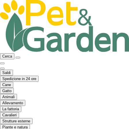
Cerca
Saldi
Spedizione in 24 ore
Cane
Gatto
Animali
Allevamento
La fattoria
Cavalieri
Strutture esterne
Piante e natura