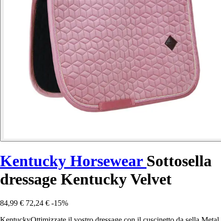
Kentucky Horsewear
Sottosella
dressage Kentucky Velvet
84,99 €
72,24 €
-15%
KentuckyOttimizzate il vostro dressage con il cuscinetto da sella Metal