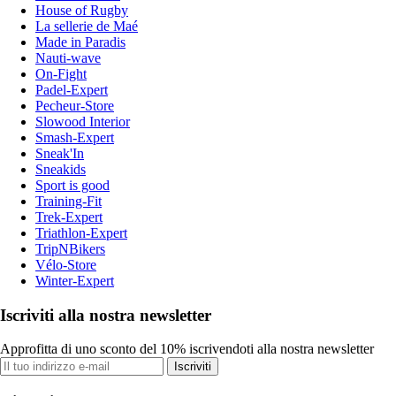
House of Rugby
La sellerie de Maé
Made in Paradis
Nauti-wave
On-Fight
Padel-Expert
Pecheur-Store
Slowood Interior
Smash-Expert
Sneak'In
Sneakids
Sport is good
Training-Fit
Trek-Expert
Triathlon-Expert
TripNBikers
Vélo-Store
Winter-Expert
Iscriviti alla nostra newsletter
Approfitta di uno sconto del 10% iscrivendoti alla nostra newsletter
Iscriviti