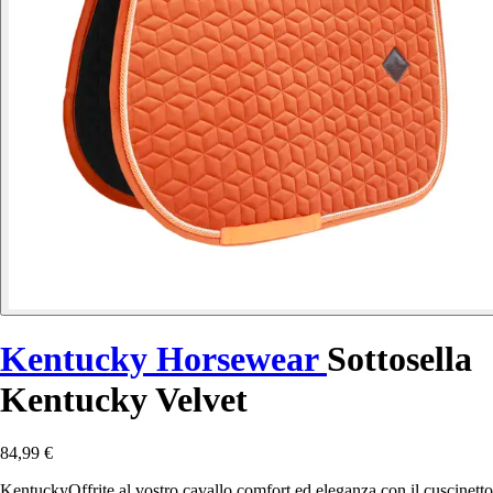
Kentucky Horsewear
Sottosella
Kentucky Velvet
84,99 €
KentuckyOffrite al vostro cavallo comfort ed eleganza con il cuscinetto