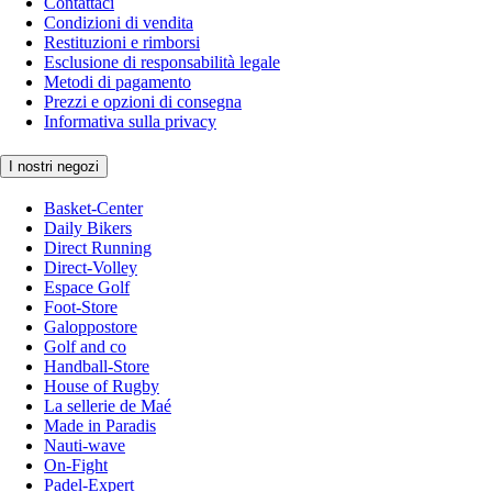
Contattaci
Condizioni di vendita
Restituzioni e rimborsi
Esclusione di responsabilità legale
Metodi di pagamento
Prezzi e opzioni di consegna
Informativa sulla privacy
I nostri negozi
Basket-Center
Daily Bikers
Direct Running
Direct-Volley
Espace Golf
Foot-Store
Galoppostore
Golf and co
Handball-Store
House of Rugby
La sellerie de Maé
Made in Paradis
Nauti-wave
On-Fight
Padel-Expert