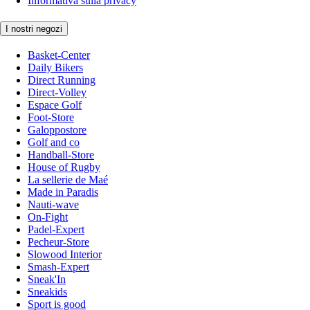
Informativa sulla privacy
I nostri negozi
Basket-Center
Daily Bikers
Direct Running
Direct-Volley
Espace Golf
Foot-Store
Galoppostore
Golf and co
Handball-Store
House of Rugby
La sellerie de Maé
Made in Paradis
Nauti-wave
On-Fight
Padel-Expert
Pecheur-Store
Slowood Interior
Smash-Expert
Sneak'In
Sneakids
Sport is good