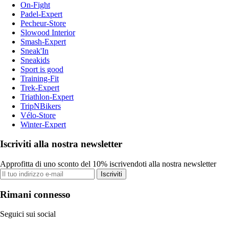
On-Fight
Padel-Expert
Pecheur-Store
Slowood Interior
Smash-Expert
Sneak'In
Sneakids
Sport is good
Training-Fit
Trek-Expert
Triathlon-Expert
TripNBikers
Vélo-Store
Winter-Expert
Iscriviti alla nostra newsletter
Approfitta di uno sconto del 10% iscrivendoti alla nostra newsletter
Iscriviti
Rimani connesso
Seguici sui social