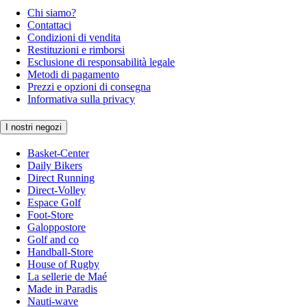
Chi siamo?
Contattaci
Condizioni di vendita
Restituzioni e rimborsi
Esclusione di responsabilità legale
Metodi di pagamento
Prezzi e opzioni di consegna
Informativa sulla privacy
I nostri negozi
Basket-Center
Daily Bikers
Direct Running
Direct-Volley
Espace Golf
Foot-Store
Galoppostore
Golf and co
Handball-Store
House of Rugby
La sellerie de Maé
Made in Paradis
Nauti-wave