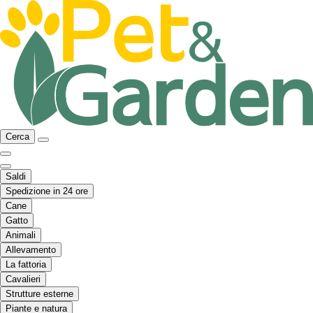
Cerca
Saldi
Spedizione in 24 ore
Cane
Gatto
Animali
Allevamento
La fattoria
Cavalieri
Strutture esterne
Piante e natura