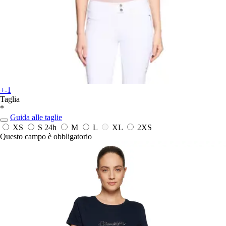
+-1
Taglia
*
Guida alle taglie
XS
S
24h
M
L
XL
2XS
Questo campo è obbligatorio