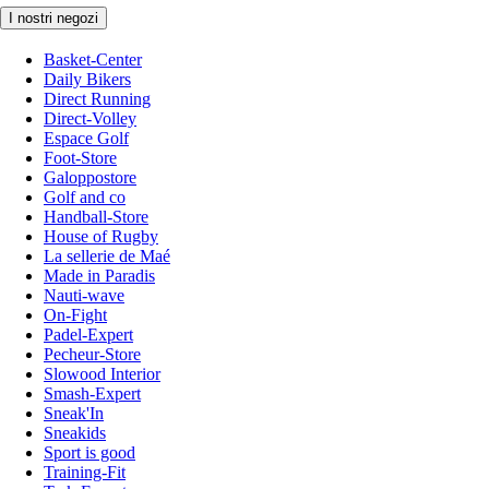
I nostri negozi
Basket-Center
Daily Bikers
Direct Running
Direct-Volley
Espace Golf
Foot-Store
Galoppostore
Golf and co
Handball-Store
House of Rugby
La sellerie de Maé
Made in Paradis
Nauti-wave
On-Fight
Padel-Expert
Pecheur-Store
Slowood Interior
Smash-Expert
Sneak'In
Sneakids
Sport is good
Training-Fit