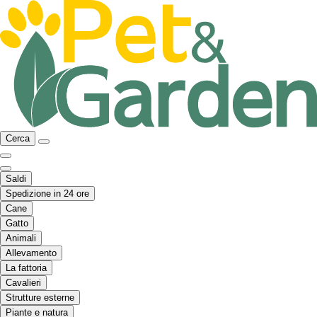
Cerca
Saldi
Spedizione in 24 ore
Cane
Gatto
Animali
Allevamento
La fattoria
Cavalieri
Strutture esterne
Piante e natura