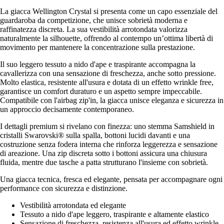
La giacca Wellington Crystal si presenta come un capo essenziale del
guardaroba da competizione, che unisce sobrietà moderna e
raffinatezza discreta. La sua vestibilità arrotondata valorizza
naturalmente la silhouette, offrendo al contempo un’ottima libertà di
movimento per mantenere la concentrazione sulla prestazione.
Il suo leggero tessuto a nido d'ape e traspirante accompagna la
cavallerizza con una sensazione di freschezza, anche sotto pressione.
Molto elastica, resistente all'usura e dotata di un effetto wrinkle free,
garantisce un comfort duraturo e un aspetto sempre impeccabile.
Compatibile con l'airbag zip'in, la giacca unisce eleganza e sicurezza in
un approccio decisamente contemporaneo.
I dettagli premium si rivelano con finezza: uno stemma Samshield in
cristalli Swarovski® sulla spalla, bottoni lucidi davanti e una
costruzione senza fodera interna che rinforza leggerezza e sensazione
di areazione. Una zip discreta sotto i bottoni assicura una chiusura
fluida, mentre due tasche a patta strutturano l'insieme con sobrietà.
Una giacca tecnica, fresca ed elegante, pensata per accompagnare ogni
performance con sicurezza e distinzione.
Vestibilità arrotondata ed elegante
Tessuto a nido d'ape leggero, traspirante e altamente elastico
Sensazione di freschezza, resistenza all'usura ed effetto wrinkle