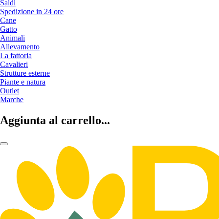
Saldi
Spedizione in 24 ore
Cane
Gatto
Animali
Allevamento
La fattoria
Cavalieri
Strutture esterne
Piante e natura
Outlet
Marche
Aggiunta al carrello...