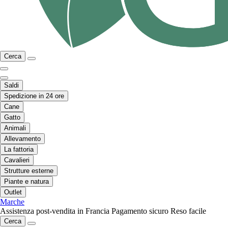
Cerca
Saldi
Spedizione in 24 ore
Cane
Gatto
Animali
Allevamento
La fattoria
Cavalieri
Strutture esterne
Piante e natura
Outlet
Marche
Assistenza post-vendita in Francia
Pagamento sicuro
Reso facile
Cerca